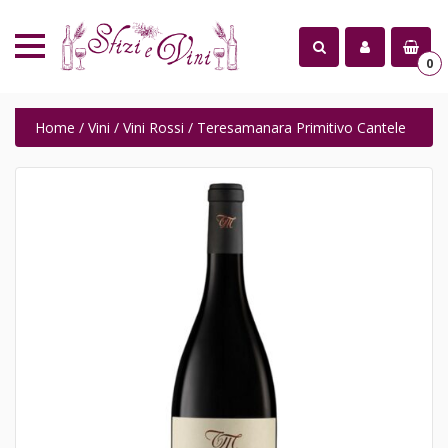
0
Home
/
Vini
/
Vini Rossi
/ Teresamanara Primitivo Cantele